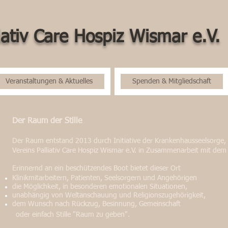
iativ Care Hospiz Wismar e.V.
Veranstaltungen & Aktuelles
Spenden & Mitgliedschaft
Der Raum der Stille
Der Raum entstand 2013 durch Initiative der Krankenhausseelsorge,
Vereins Palliativ Care Hospiz Wismar e.V. in Zusammenarbeit mit de
Erinnernd an ein beschützendes Boot bietet dieser Ort
Klinikmitarbeitern, Patienten, Seelsorgern und Angehörigen
die Möglichkeit, in besonderen emotionalen Situationen,
unabhängig von Weltanschauung und Religionszugehörigkeit,
dem Wunsch nach Rückzug, Besinnung, Gemeinschaft
oder einfach Stille "Raum zu geben".