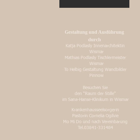
Gestaltung und Ausführung
durch
Katja Podlasly Innenarchitektin
Wismar
Mathias Podlasly Tischlermeister
Wismar
To Helbig Gestaltung Wandbilder
Pinnow
Besuchen Sie
den "Raum der Stille"
im Sana-Hanse-Klinikum in Wismar
Krankenhausseelsorgerin
Pastorin Cornelia Ogilvie
Mo Mi Do und nach Vereinbarung
Tel.03841-331484